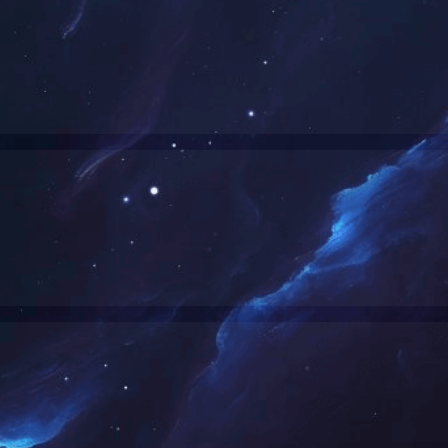
推荐产品
甲酸甲酯
二甲胺
N-乙
107-31-3
124-40-3
647
开云体育
NEWS