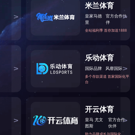
基甲酰胺
N,N-二乙基...
一甲胺
-45-2
617-84-5
74-89-5