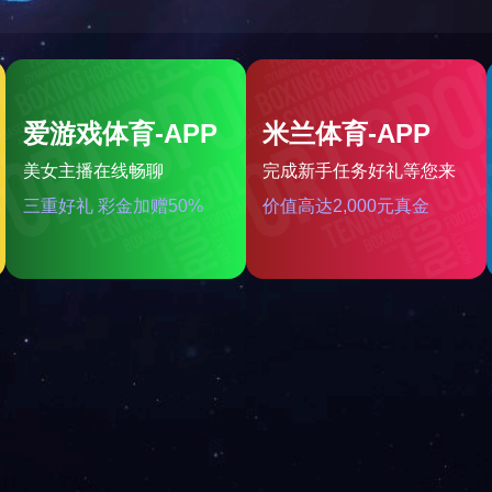
热烈祝贺宿迁新亚科技有限公司网站开通
日期：2017-02-10
返回
友情链接