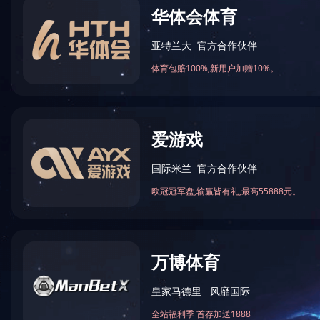
甲酰胺
N-甲基甲酰胺
75-12-7
123-39-7