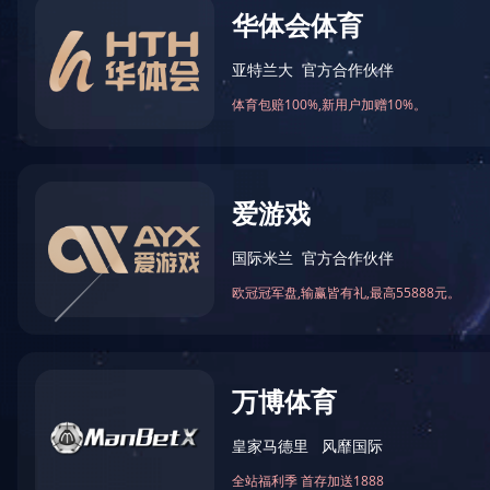
甲酰胺
N-甲基甲酰胺
75-12-7
123-39-7