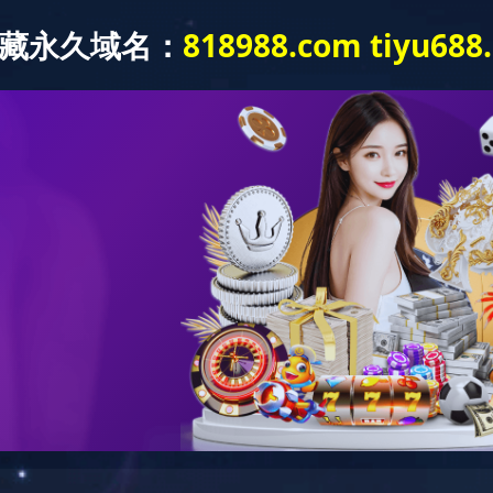
产品中心
开云体育
厂容厂貌
企业荣誉
销