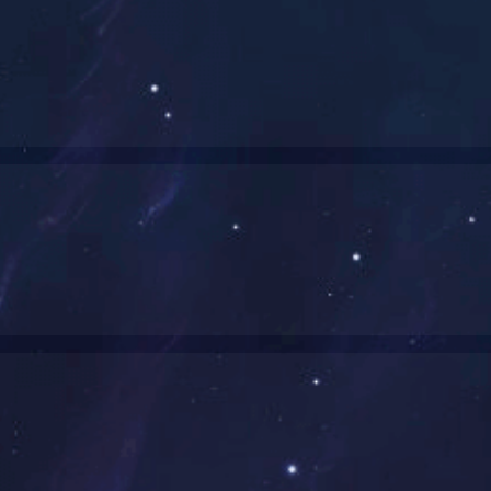
推荐产品
甲酸甲酯
二甲胺
N-乙
107-31-3
124-40-3
647
厂容厂貌
FACILITY