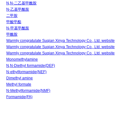
N,N-二乙基甲酰胺
N-乙基甲酰胺
二甲胺
甲酸甲酯
N-甲基甲酰胺
甲酰胺
Warmly congratulate Suqian Xinya Technology Co., Ltd. website
Warmly congratulate Suqian Xinya Technology Co., Ltd. website
Warmly congratulate Suqian Xinya Technology Co., Ltd. website
Monomethylamine
N,N-Diethyl formamide(DEF)
N-ethylformamide(NEF)
Dimethyl amine
Methyl formate
N-Methylformamide(NMF)
Formamide(FA)